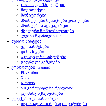
Desk Top კომპიუტერები
ნოუთბუქები
მონიტორები
პრინტერები სკანერები კოპიერები
პრინტერის აქსესუარები
ქსელური მოწყობილობები
კვების წყაროები UPC
აუდიო სისტემა
ყურსასმენები
დინამიკები
აკუსტიკური სისტემები
ციფრული კამერები
კონსოლები | Gaming
PlayStation
Xbox
Nintendo
VR ვირტუალური რეალობა
გეიმინგ აქსესუარები
ელექტრო ტრანსპორტი
თვითბალანსირებადი სკუტერები