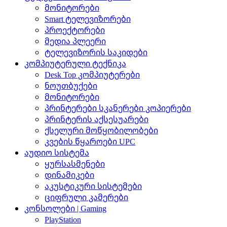
მონიტორები
Smart ტელევიზორები
პროექტორები
მედია პლეერი
ტელევიზორის საკიდები
კომპიუტერული ტექნიკა
Desk Top კომპიუტერები
ნოუთბუქები
მონიტორები
პრინტერები სკანერები კოპიერები
პრინტერის აქსესუარები
ქსელური მოწყობილობები
კვების წყაროები UPC
აუდიო სისტემა
ყურსასმენები
დინამიკები
აკუსტიკური სისტემები
ციფრული კამერები
კონსოლები | Gaming
PlayStation