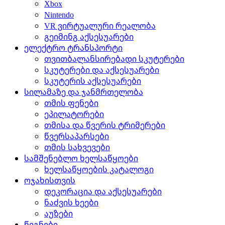
Xbox
Nintendo
VR ვირტუალური რეალობა
გეიმინგ აქსესუარები
ელექტრო ტრანსპორტი
თვითბალანსირებადი სკუტერები
სკუტერები და აქსესუარები
სკუტერის აქსესუარები
სილამაზე და ჯანმრთელობა
თმის ფენები
ეპილატორები
თმისა და წვერის ტრიმერები
წვერსაპარსები
თმის სახვევები
სამშენებლო ხელსაწყოები
ხელსაწყოების კატალოგი
ოჯახისთვის
დეკორაცია და აქსესუარები
ნაძვის ხეები
აუზები
წიგნები