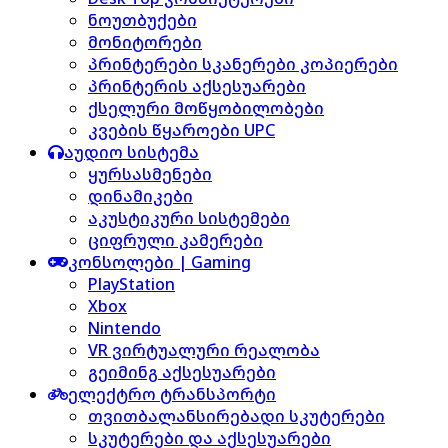
ნოუთბუქები
მონიტორები
პრინტერები სკანერები კოპიერები
პრინტერის აქსესუარები
ქსელური მოწყობილობები
კვების წყაროები UPC
აუდიო სისტემა
ყურსასმენები
დინამიკები
აკუსტიკური სისტემები
ციფრული კამერები
კონსოლები | Gaming
PlayStation
Xbox
Nintendo
VR ვირტუალური რეალობა
გეიმინგ აქსესუარები
ელექტრო ტრანსპორტი
თვითბალანსირებადი სკუტერები
სკუტერები და აქსესუარები