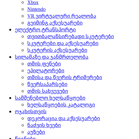
Xbox
Nintendo
VR ვირტუალური რეალობა
გეიმინგ აქსესუარები
ელექტრო ტრანსპორტი
თვითბალანსირებადი სკუტერები
სკუტერები და აქსესუარები
სკუტერის აქსესუარები
სილამაზე და ჯანმრთელობა
თმის ფენები
ეპილატორები
თმისა და წვერის ტრიმერები
წვერსაპარსები
თმის სახვევები
სამშენებლო ხელსაწყოები
ხელსაწყოების კატალოგი
ოჯახისთვის
დეკორაცია და აქსესუარები
ნაძვის ხეები
აუზები
წიგნები