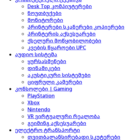
Desk Top კომპიუტერები
ნოუთბუქები
მონიტორები
პრინტერები სკანერები კოპიერები
პრინტერის აქსესუარები
ქსელური მოწყობილობები
კვების წყაროები UPC
აუდიო სისტემა
ყურსასმენები
დინამიკები
აკუსტიკური სისტემები
ციფრული კამერები
კონსოლები | Gaming
PlayStation
Xbox
Nintendo
VR ვირტუალური რეალობა
გეიმინგ აქსესუარები
ელექტრო ტრანსპორტი
თვითბალანსირებადი სკუტერები