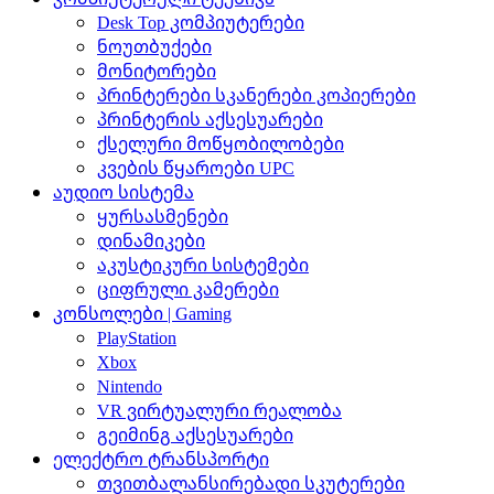
Desk Top კომპიუტერები
ნოუთბუქები
მონიტორები
პრინტერები სკანერები კოპიერები
პრინტერის აქსესუარები
ქსელური მოწყობილობები
კვების წყაროები UPC
აუდიო სისტემა
ყურსასმენები
დინამიკები
აკუსტიკური სისტემები
ციფრული კამერები
კონსოლები | Gaming
PlayStation
Xbox
Nintendo
VR ვირტუალური რეალობა
გეიმინგ აქსესუარები
ელექტრო ტრანსპორტი
თვითბალანსირებადი სკუტერები