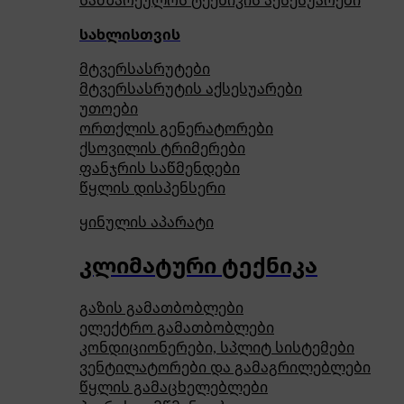
სამზარეულოს ტექნიკის აქსესუარები
სახლისთვის
მტვერსასრუტები
მტვერსასრუტის აქსესუარები
უთოები
ორთქლის გენერატორები
ქსოვილის ტრიმერები
ფანჯრის საწმენდები
წყლის დისპენსერი
ყინულის აპარატი
კლიმატური ტექნიკა
გაზის გამათბობლები
ელექტრო გამათბობლები
კონდიციონერები, სპლიტ სისტემები
ვენტილატორები და გამაგრილებლები
წყლის გამაცხელებლები