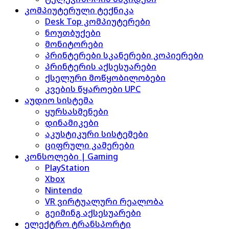
კომპიუტერული ტექნიკა
Desk Top კომპიუტერები
ნოუთბუქები
მონიტორები
პრინტერები სკანერები კოპიერები
პრინტერის აქსესუარები
ქსელური მოწყობილობები
კვების წყაროები UPC
აუდიო სისტემა
ყურსასმენები
დინამიკები
აკუსტიკური სისტემები
ციფრული კამერები
კონსოლები | Gaming
PlayStation
Xbox
Nintendo
VR ვირტუალური რეალობა
გეიმინგ აქსესუარები
ელექტრო ტრანსპორტი