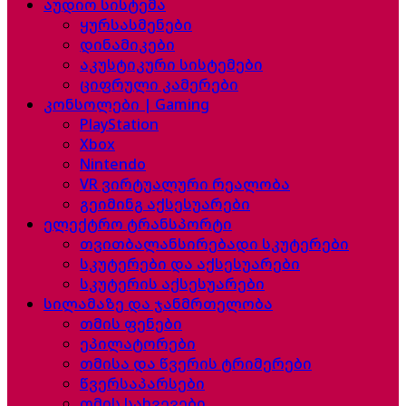
აუდიო სისტემა
ყურსასმენები
დინამიკები
აკუსტიკური სისტემები
ციფრული კამერები
კონსოლები | Gaming
PlayStation
Xbox
Nintendo
VR ვირტუალური რეალობა
გეიმინგ აქსესუარები
ელექტრო ტრანსპორტი
თვითბალანსირებადი სკუტერები
სკუტერები და აქსესუარები
სკუტერის აქსესუარები
სილამაზე და ჯანმრთელობა
თმის ფენები
ეპილატორები
თმისა და წვერის ტრიმერები
წვერსაპარსები
თმის სახვევები