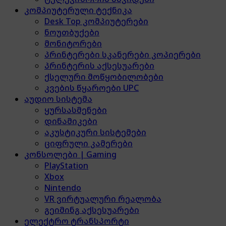
კომპიუტერული ტექნიკა
Desk Top კომპიუტერები
ნოუთბუქები
მონიტორები
პრინტერები სკანერები კოპიერები
პრინტერის აქსესუარები
ქსელური მოწყობილობები
კვების წყაროები UPC
აუდიო სისტემა
ყურსასმენები
დინამიკები
აკუსტიკური სისტემები
ციფრული კამერები
კონსოლები | Gaming
PlayStation
Xbox
Nintendo
VR ვირტუალური რეალობა
გეიმინგ აქსესუარები
ელექტრო ტრანსპორტი