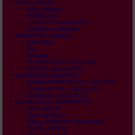
აუდიო სისტემა
ყურსასმენები
დინამიკები
აკუსტიკური სისტემები
ციფრული კამერები
კონსოლები | Gaming
PlayStation
Xbox
Nintendo
VR ვირტუალური რეალობა
გეიმინგ აქსესუარები
ელექტრო ტრანსპორტი
თვითბალანსირებადი სკუტერები
სკუტერები და აქსესუარები
სკუტერის აქსესუარები
სილამაზე და ჯანმრთელობა
თმის ფენები
ეპილატორები
თმისა და წვერის ტრიმერები
წვერსაპარსები
თმის სახვევები