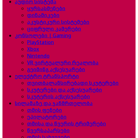
აუდიო სისტემა
ყურსასმენები
დინამიკები
აკუსტიკური სისტემები
ციფრული კამერები
კონსოლები | Gaming
PlayStation
Xbox
Nintendo
VR ვირტუალური რეალობა
გეიმინგ აქსესუარები
ელექტრო ტრანსპორტი
თვითბალანსირებადი სკუტერები
სკუტერები და აქსესუარები
სკუტერის აქსესუარები
სილამაზე და ჯანმრთელობა
თმის ფენები
ეპილატორები
თმისა და წვერის ტრიმერები
წვერსაპარსები
თმის სახვევები