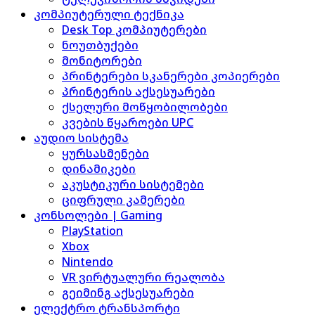
კომპიუტერული ტექნიკა
Desk Top კომპიუტერები
ნოუთბუქები
მონიტორები
პრინტერები სკანერები კოპიერები
პრინტერის აქსესუარები
ქსელური მოწყობილობები
კვების წყაროები UPC
აუდიო სისტემა
ყურსასმენები
დინამიკები
აკუსტიკური სისტემები
ციფრული კამერები
კონსოლები | Gaming
PlayStation
Xbox
Nintendo
VR ვირტუალური რეალობა
გეიმინგ აქსესუარები
ელექტრო ტრანსპორტი