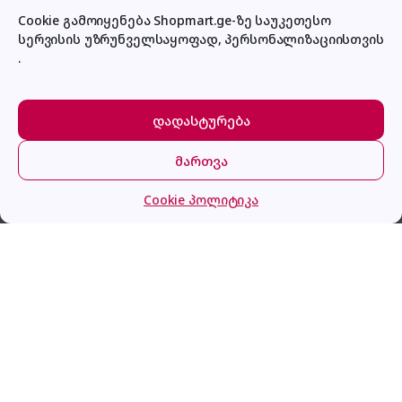
Cookie გამოიყენება Shopmart.ge-ზე საუკეთესო
სერვისის უზრუნველსაყოფად, პერსონალიზაციისთვის
პირადი კაბინეტი
.
დადასტურება
მართვა
მთავარი
კატეგორიები
კალათა
შესვლა
Cookie პოლიტიკა
Copier XEROX 097S04907 One 520 Sheet Tray And
Stand
გაქვს შეკითხვა?
დაგვირეკე ან მოგვწერე!
032 2 500 513