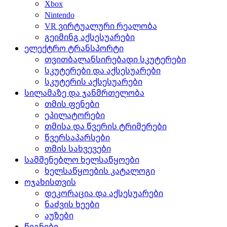
Xbox
Nintendo
VR ვირტუალური რეალობა
გეიმინგ აქსესუარები
ელექტრო ტრანსპორტი
თვითბალანსირებადი სკუტერები
სკუტერები და აქსესუარები
სკუტერის აქსესუარები
სილამაზე და ჯანმრთელობა
თმის ფენები
ეპილატორები
თმისა და წვერის ტრიმერები
წვერსაპარსები
თმის სახვევები
სამშენებლო ხელსაწყოები
ხელსაწყოების კატალოგი
ოჯახისთვის
დეკორაცია და აქსესუარები
ნაძვის ხეები
აუზები
წიგნები