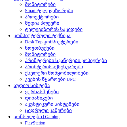
მონიტორები
Smart ტელევიზორები
პროექტორები
მედია პლეერი
ტელევიზორის საკიდები
კომპიუტერული ტექნიკა
Desk Top კომპიუტერები
ნოუთბუქები
მონიტორები
პრინტერები სკანერები კოპიერები
პრინტერის აქსესუარები
ქსელური მოწყობილობები
კვების წყაროები UPC
აუდიო სისტემა
ყურსასმენები
დინამიკები
აკუსტიკური სისტემები
ციფრული კამერები
კონსოლები | Gaming
PlayStation