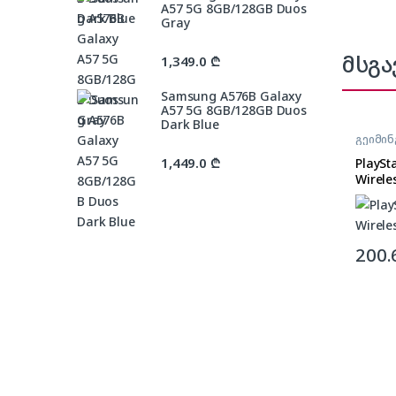
A57 5G 8GB/128GB Duos
Gray
მსგა
1,349.0
₾
Samsung A576B Galaxy
A57 5G 8GB/128GB Duos
Dark Blue
გეიმინ
კონტ
1,449.0
₾
PlaySt
Wirele
200.