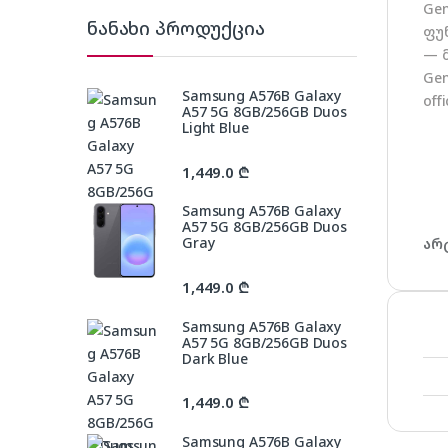
Ge
ნანახი პროდუქცია
ფუ
— 
Gen
Samsung A576B Galaxy
off
A57 5G 8GB/256GB Duos
Light Blue
1,449.0
₾
Samsung A576B Galaxy
A57 5G 8GB/256GB Duos
Gray
არ
1,449.0
₾
Samsung A576B Galaxy
A57 5G 8GB/256GB Duos
Dark Blue
1,449.0
₾
Samsung A576B Galaxy