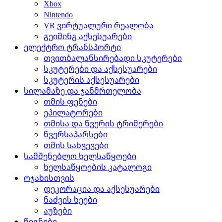
Xbox
Nintendo
VR ვირტუალური რეალობა
გეიმინგ აქსესუარები
ელექტრო ტრანსპორტი
თვითბალანსირებადი სკუტერები
სკუტერები და აქსესუარები
სკუტერის აქსესუარები
სილამაზე და ჯანმრთელობა
თმის ფენები
ეპილატორები
თმისა და წვერის ტრიმერები
წვერსაპარსები
თმის სახვევები
სამშენებლო ხელსაწყოები
ხელსაწყოების კატალოგი
ოჯახისთვის
დეკორაცია და აქსესუარები
ნაძვის ხეები
აუზები
წიგნები