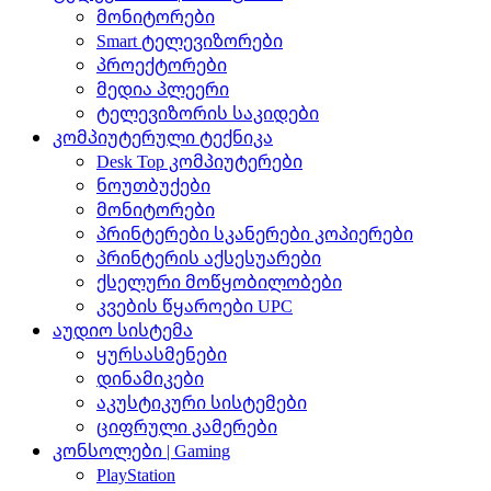
მონიტორები
Smart ტელევიზორები
პროექტორები
მედია პლეერი
ტელევიზორის საკიდები
კომპიუტერული ტექნიკა
Desk Top კომპიუტერები
ნოუთბუქები
მონიტორები
პრინტერები სკანერები კოპიერები
პრინტერის აქსესუარები
ქსელური მოწყობილობები
კვების წყაროები UPC
აუდიო სისტემა
ყურსასმენები
დინამიკები
აკუსტიკური სისტემები
ციფრული კამერები
კონსოლები | Gaming
PlayStation