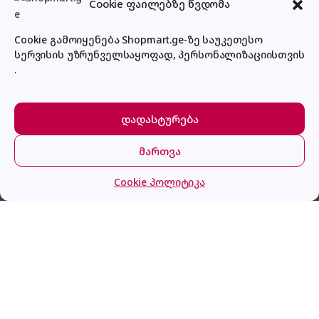
Cookie ფაილებზე წვდომა
Cookie გამოიყენება Shopmart.ge-ზე საუკეთესო
სერვისის უზრუნველსაყოფად, პერსონალიზაციისთვის
.
პირადი კაბინეტი
დადასტურება
მართვა
მთავარი
კატეგორიები
კალათა
შესვლა
Cookie პოლიტიკა
Hotpoint Ariston HR 632 B
გაქვს შეკითხვა?
დაგვირეკე ან მოგვწერე!