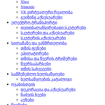
Xbox
Nintendo
VR ვირტუალური რეალობა
გეიმინგ აქსესუარები
ელექტრო ტრანსპორტი
თვითბალანსირებადი სკუტერები
სკუტერები და აქსესუარები
სკუტერის აქსესუარები
სილამაზე და ჯანმრთელობა
თმის ფენები
ეპილატორები
თმისა და წვერის ტრიმერები
წვერსაპარსები
თმის სახვევები
სამშენებლო ხელსაწყოები
ხელსაწყოების კატალოგი
ოჯახისთვის
დეკორაცია და აქსესუარები
ნაძვის ხეები
აუზები
წიგნები