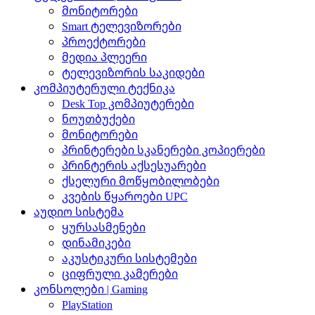
მონიტორები
Smart ტელევიზორები
პროექტორები
მედია პლეერი
ტელევიზორის საკიდები
კომპიუტერული ტექნიკა
Desk Top კომპიუტერები
ნოუთბუქები
მონიტორები
პრინტერები სკანერები კოპიერები
პრინტერის აქსესუარები
ქსელური მოწყობილობები
კვების წყაროები UPC
აუდიო სისტემა
ყურსასმენები
დინამიკები
აკუსტიკური სისტემები
ციფრული კამერები
კონსოლები | Gaming
PlayStation