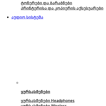
ტონერები და ბარაბნები
პრინტერისა და კოპიერის აქსესუარები
აუდიო სისტემა
ყურსასმენები
ყურსასმენები Headphones
ყურსასმენები Wireless