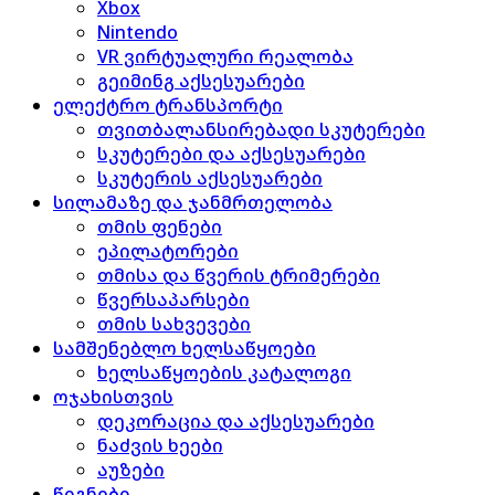
Xbox
Nintendo
VR ვირტუალური რეალობა
გეიმინგ აქსესუარები
ელექტრო ტრანსპორტი
თვითბალანსირებადი სკუტერები
სკუტერები და აქსესუარები
სკუტერის აქსესუარები
სილამაზე და ჯანმრთელობა
თმის ფენები
ეპილატორები
თმისა და წვერის ტრიმერები
წვერსაპარსები
თმის სახვევები
სამშენებლო ხელსაწყოები
ხელსაწყოების კატალოგი
ოჯახისთვის
დეკორაცია და აქსესუარები
ნაძვის ხეები
აუზები
წიგნები