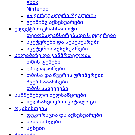
Xbox
Nintendo
VR ვირტუალური რეალობა
გეიმინგ აქსესუარები
ელექტრო ტრანსპორტი
თვითბალანსირებადი სკუტერები
სკუტერები და აქსესუარები
სკუტერის აქსესუარები
სილამაზე და ჯანმრთელობა
თმის ფენები
ეპილატორები
თმისა და წვერის ტრიმერები
წვერსაპარსები
თმის სახვევები
სამშენებლო ხელსაწყოები
ხელსაწყოების კატალოგი
ოჯახისთვის
დეკორაცია და აქსესუარები
ნაძვის ხეები
აუზები
წიგნები