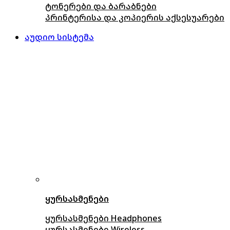
ტონერები და ბარაბნები
პრინტერისა და კოპიერის აქსესუარები
აუდიო სისტემა
ყურსასმენები
ყურსასმენები Headphones
ყურსასმენები Wireless