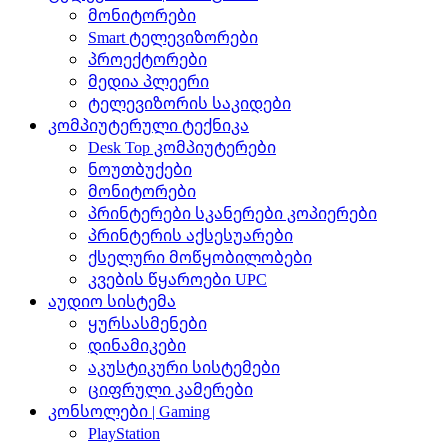
მონიტორები
Smart ტელევიზორები
პროექტორები
მედია პლეერი
ტელევიზორის საკიდები
კომპიუტერული ტექნიკა
Desk Top კომპიუტერები
ნოუთბუქები
მონიტორები
პრინტერები სკანერები კოპიერები
პრინტერის აქსესუარები
ქსელური მოწყობილობები
კვების წყაროები UPC
აუდიო სისტემა
ყურსასმენები
დინამიკები
აკუსტიკური სისტემები
ციფრული კამერები
კონსოლები | Gaming
PlayStation