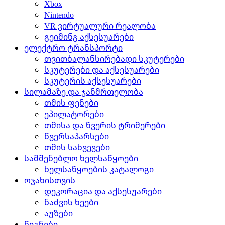
Xbox
Nintendo
VR ვირტუალური რეალობა
გეიმინგ აქსესუარები
ელექტრო ტრანსპორტი
თვითბალანსირებადი სკუტერები
სკუტერები და აქსესუარები
სკუტერის აქსესუარები
სილამაზე და ჯანმრთელობა
თმის ფენები
ეპილატორები
თმისა და წვერის ტრიმერები
წვერსაპარსები
თმის სახვევები
სამშენებლო ხელსაწყოები
ხელსაწყოების კატალოგი
ოჯახისთვის
დეკორაცია და აქსესუარები
ნაძვის ხეები
აუზები
წიგნები