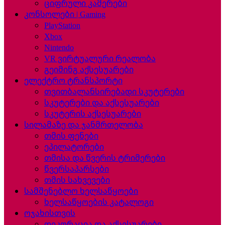
ციფრული კამერები
კონსოლები | Gaming
PlayStation
Xbox
Nintendo
VR ვირტუალური რეალობა
გეიმინგ აქსესუარები
ელექტრო ტრანსპორტი
თვითბალანსირებადი სკუტერები
სკუტერები და აქსესუარები
სკუტერის აქსესუარები
სილამაზე და ჯანმრთელობა
თმის ფენები
ეპილატორები
თმისა და წვერის ტრიმერები
წვერსაპარსები
თმის სახვევები
სამშენებლო ხელსაწყოები
ხელსაწყოების კატალოგი
ოჯახისთვის
დეკორაცია და აქსესუარები