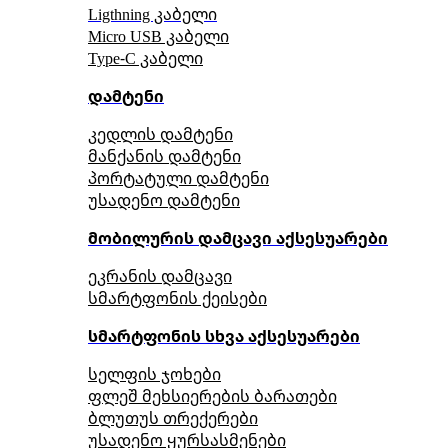
Ligthning კაბელი
Micro USB კაბელი
Type-C კაბელი
დამტენი
კედლის დამტენი
მანქანის დამტენი
პორტატული დამტენი
უსადენო დამტენი
მობილურის დამცავი აქსესუარები
ეკრანის დამცავი
სმარტფონის ქეისები
სმარტფონის სხვა აქსესუარები
სელფის ჯოხები
ფლეშ მეხსიერების ბარათები
ბლუთუს თრექერები
უსადენო ყურსასმენები