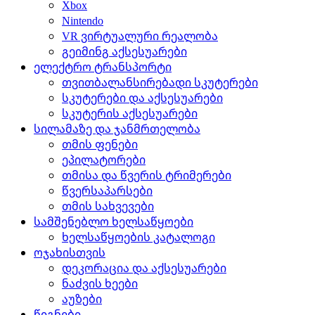
Xbox
Nintendo
VR ვირტუალური რეალობა
გეიმინგ აქსესუარები
ელექტრო ტრანსპორტი
თვითბალანსირებადი სკუტერები
სკუტერები და აქსესუარები
სკუტერის აქსესუარები
სილამაზე და ჯანმრთელობა
თმის ფენები
ეპილატორები
თმისა და წვერის ტრიმერები
წვერსაპარსები
თმის სახვევები
სამშენებლო ხელსაწყოები
ხელსაწყოების კატალოგი
ოჯახისთვის
დეკორაცია და აქსესუარები
ნაძვის ხეები
აუზები
წიგნები