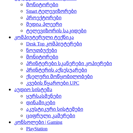
მონიტორები
Smart ტელევიზორები
პროექტორები
მედია პლეერი
ტელევიზორის საკიდები
კომპიუტერული ტექნიკა
Desk Top კომპიუტერები
ნოუთბუქები
მონიტორები
პრინტერები სკანერები კოპიერები
პრინტერის აქსესუარები
ქსელური მოწყობილობები
კვების წყაროები UPC
აუდიო სისტემა
ყურსასმენები
დინამიკები
აკუსტიკური სისტემები
ციფრული კამერები
კონსოლები | Gaming
PlayStation