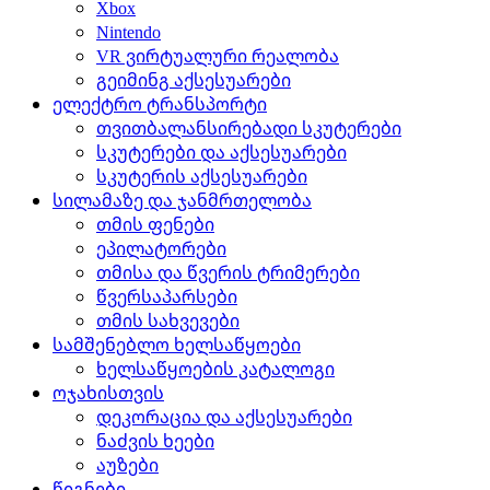
Xbox
Nintendo
VR ვირტუალური რეალობა
გეიმინგ აქსესუარები
ელექტრო ტრანსპორტი
თვითბალანსირებადი სკუტერები
სკუტერები და აქსესუარები
სკუტერის აქსესუარები
სილამაზე და ჯანმრთელობა
თმის ფენები
ეპილატორები
თმისა და წვერის ტრიმერები
წვერსაპარსები
თმის სახვევები
სამშენებლო ხელსაწყოები
ხელსაწყოების კატალოგი
ოჯახისთვის
დეკორაცია და აქსესუარები
ნაძვის ხეები
აუზები
წიგნები