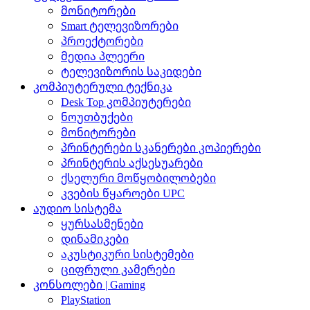
მონიტორები
Smart ტელევიზორები
პროექტორები
მედია პლეერი
ტელევიზორის საკიდები
კომპიუტერული ტექნიკა
Desk Top კომპიუტერები
ნოუთბუქები
მონიტორები
პრინტერები სკანერები კოპიერები
პრინტერის აქსესუარები
ქსელური მოწყობილობები
კვების წყაროები UPC
აუდიო სისტემა
ყურსასმენები
დინამიკები
აკუსტიკური სისტემები
ციფრული კამერები
კონსოლები | Gaming
PlayStation