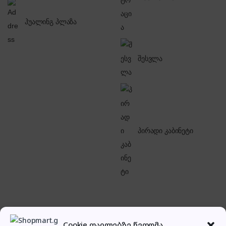
ჰუალინგ პლაზა
შესვლა
პირადი კაბინეტი
Cookie ფაილებზე წვდომა