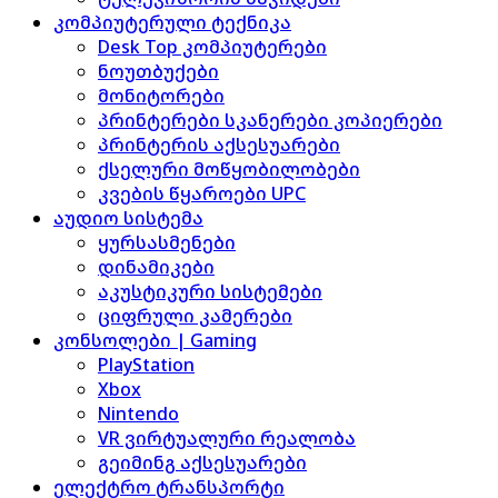
კომპიუტერული ტექნიკა
Desk Top კომპიუტერები
ნოუთბუქები
მონიტორები
პრინტერები სკანერები კოპიერები
პრინტერის აქსესუარები
ქსელური მოწყობილობები
კვების წყაროები UPC
აუდიო სისტემა
ყურსასმენები
დინამიკები
აკუსტიკური სისტემები
ციფრული კამერები
კონსოლები | Gaming
PlayStation
Xbox
Nintendo
VR ვირტუალური რეალობა
გეიმინგ აქსესუარები
ელექტრო ტრანსპორტი