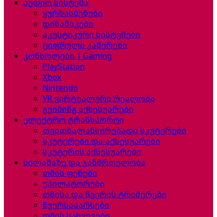
აუდიო სისტემა
ყურსასმენები
დინამიკები
აკუსტიკური სისტემები
ციფრული კამერები
კონსოლები | Gaming
PlayStation
Xbox
Nintendo
VR ვირტუალური რეალობა
გეიმინგ აქსესუარები
ელექტრო ტრანსპორტი
თვითბალანსირებადი სკუტერები
სკუტერები და აქსესუარები
სკუტერის აქსესუარები
სილამაზე და ჯანმრთელობა
თმის ფენები
ეპილატორები
თმისა და წვერის ტრიმერები
წვერსაპარსები
თმის სახვევები