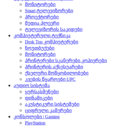
მონიტორები
Smart ტელევიზორები
პროექტორები
მედია პლეერი
ტელევიზორის საკიდები
კომპიუტერული ტექნიკა
Desk Top კომპიუტერები
ნოუთბუქები
მონიტორები
პრინტერები სკანერები კოპიერები
პრინტერის აქსესუარები
ქსელური მოწყობილობები
კვების წყაროები UPC
აუდიო სისტემა
ყურსასმენები
დინამიკები
აკუსტიკური სისტემები
ციფრული კამერები
კონსოლები | Gaming
PlayStation