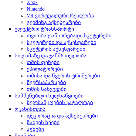
Xbox
Nintendo
VR ვირტუალური რეალობა
გეიმინგ აქსესუარები
ელექტრო ტრანსპორტი
თვითბალანსირებადი სკუტერები
სკუტერები და აქსესუარები
სკუტერის აქსესუარები
სილამაზე და ჯანმრთელობა
თმის ფენები
ეპილატორები
თმისა და წვერის ტრიმერები
წვერსაპარსები
თმის სახვევები
სამშენებლო ხელსაწყოები
ხელსაწყოების კატალოგი
ოჯახისთვის
დეკორაცია და აქსესუარები
ნაძვის ხეები
აუზები
წიგნები