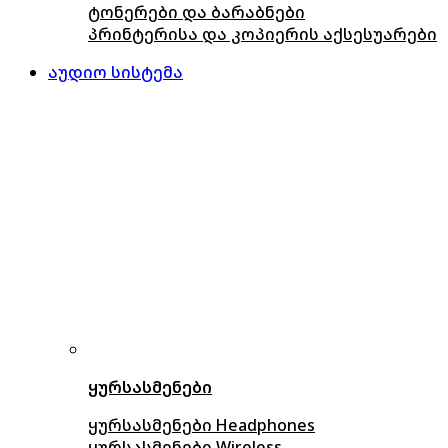
ტონერები და ბარაბნები
პრინტერისა და კოპიერის აქსესუარები
აუდიო სისტემა
ყურსასმენები
ყურსასმენები Headphones
ყურსასმენები Wireless