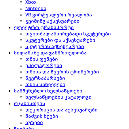
Xbox
Nintendo
VR ვირტუალური რეალობა
გეიმინგ აქსესუარები
ელექტრო ტრანსპორტი
თვითბალანსირებადი სკუტერები
სკუტერები და აქსესუარები
სკუტერის აქსესუარები
სილამაზე და ჯანმრთელობა
თმის ფენები
ეპილატორები
თმისა და წვერის ტრიმერები
წვერსაპარსები
თმის სახვევები
სამშენებლო ხელსაწყოები
ხელსაწყოების კატალოგი
ოჯახისთვის
დეკორაცია და აქსესუარები
ნაძვის ხეები
აუზები
წიგნები