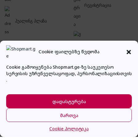
რეგისტრაცია
ჰუალინგ პლაზა
შესვლა
Cookie ფაილებზე წვდომა
Cookie გამოიყენება Shopmart.ge-ზე საუკეთესო
სერვისის უზრუნველსაყოფად, პერსონალიზაციისთვის
.
პირადი კაბინეტი
დადასტურება
მართვა
vitek VT-7147
მთავარი
კატეგორიები
კალათა
შესვლა
Cookie პოლიტიკა