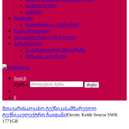
ნაძვის ხეები
აუზები
წიგნები
მათემათიკა ევერესტი
ჩემი პროფილი
ეს საინტერესოა & ბლოგი
პარტნიორი
საპარტნიორო პროგრამა
პირადი კაბინეტი
Search
ძებნა:
ძიება
0
მთავარი
საოჯახო ტექნიკა
სამზარეულო
ტექნიკა
ელექტრო ჩაიდანი
Electric Kettle Sencor SWK
1771GR