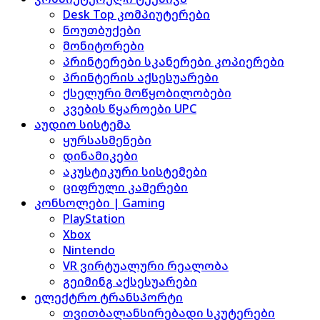
Desk Top კომპიუტერები
ნოუთბუქები
მონიტორები
პრინტერები სკანერები კოპიერები
პრინტერის აქსესუარები
ქსელური მოწყობილობები
კვების წყაროები UPC
აუდიო სისტემა
ყურსასმენები
დინამიკები
აკუსტიკური სისტემები
ციფრული კამერები
კონსოლები | Gaming
PlayStation
Xbox
Nintendo
VR ვირტუალური რეალობა
გეიმინგ აქსესუარები
ელექტრო ტრანსპორტი
თვითბალანსირებადი სკუტერები