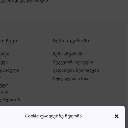
ული მყიდველისთვის.
რთ ჩვენ
ჩემი ანგარიში
ახებ
ჩემი ანგარიში
რუქა
შეკვეთის სტატუსი
 დასმული
გადახდის მეთოდები
ი
სურვილების სია
აქტო
ცია
ტერესოა &
Cookie ფაილებზე წვდომა