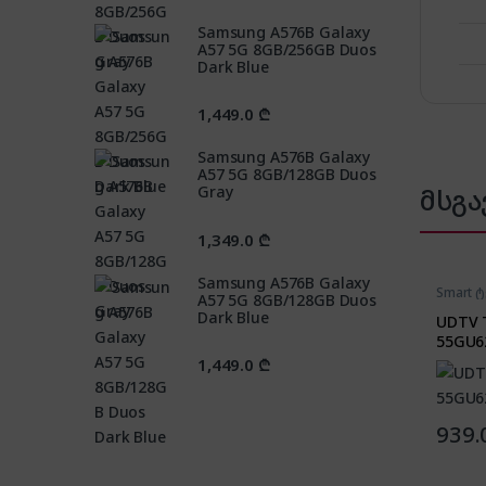
Samsung A576B Galaxy
A57 5G 8GB/256GB Duos
Dark Blue
1,449.0
₾
Samsung A576B Galaxy
A57 5G 8GB/128GB Duos
მსგა
Gray
1,349.0
₾
Samsung A576B Galaxy
Smart 
A57 5G 8GB/128GB Duos
ტელევ
Dark Blue
UDTV T
55GU6
1,449.0
₾
939.