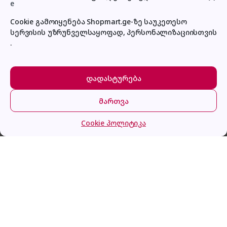
Cookie გამოიყენება Shopmart.ge-ზე საუკეთესო
სერვისის უზრუნველსაყოფად, პერსონალიზაციისთვის
პირადი კაბინეტი
.
დადასტურება
მართვა
VITEK VT-8306 G
მთავარი
კატეგორიები
კალათა
შესვლა
Cookie პოლიტიკა
გაქვს შეკითხვა?
დაგვირეკე ან მოგვწერე!
032 2 500 513