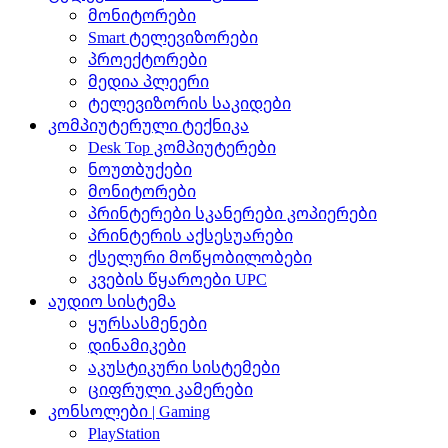
მონიტორები
Smart ტელევიზორები
პროექტორები
მედია პლეერი
ტელევიზორის საკიდები
კომპიუტერული ტექნიკა
Desk Top კომპიუტერები
ნოუთბუქები
მონიტორები
პრინტერები სკანერები კოპიერები
პრინტერის აქსესუარები
ქსელური მოწყობილობები
კვების წყაროები UPC
აუდიო სისტემა
ყურსასმენები
დინამიკები
აკუსტიკური სისტემები
ციფრული კამერები
კონსოლები | Gaming
PlayStation