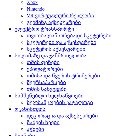
Xbox
Nintendo
VR ვირტუალური რეალობა
გეიმინგ აქსესუარები
ელექტრო ტრანსპორტი
თვითბალანსირებადი სკუტერები
სკუტერები და აქსესუარები
სკუტერის აქსესუარები
სილამაზე და ჯანმრთელობა
თმის ფენები
ეპილატორები
თმისა და წვერის ტრიმერები
წვერსაპარსები
თმის სახვევები
სამშენებლო ხელსაწყოები
ხელსაწყოების კატალოგი
ოჯახისთვის
დეკორაცია და აქსესუარები
ნაძვის ხეები
აუზები
წიგნები