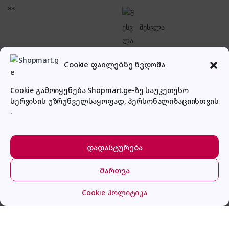
შესვლა
Cookie ფაილებზე წვდომა
Cookie გამოიყენება Shopmart.ge-ზე საუკეთესო
სერვისის უზრუნველსაყოფად, პერსონალიზაციისთვის
პირადი კაბინეტი
.
დადასტურება
მართვა
მთავარი
კატეგორიები
კალათა
შესვლა
Whirlpool AKZ9 6230 S
Cookie პოლიტიკა