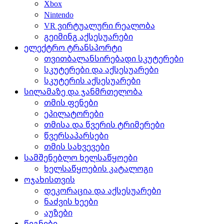
Xbox
Nintendo
VR ვირტუალური რეალობა
გეიმინგ აქსესუარები
ელექტრო ტრანსპორტი
თვითბალანსირებადი სკუტერები
სკუტერები და აქსესუარები
სკუტერის აქსესუარები
სილამაზე და ჯანმრთელობა
თმის ფენები
ეპილატორები
თმისა და წვერის ტრიმერები
წვერსაპარსები
თმის სახვევები
სამშენებლო ხელსაწყოები
ხელსაწყოების კატალოგი
ოჯახისთვის
დეკორაცია და აქსესუარები
ნაძვის ხეები
აუზები
წიგნები