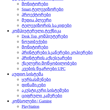
მონიტორები
Smart ტელევიზორები
პროექტორები
მედია პლეერი
ტელევიზორის საკიდები
კომპიუტერული ტექნიკა
Desk Top კომპიუტერები
ნოუთბუქები
მონიტორები
პრინტერები სკანერები კოპიერები
პრინტერის აქსესუარები
ქსელური მოწყობილობები
კვების წყაროები UPC
აუდიო სისტემა
ყურსასმენები
დინამიკები
აკუსტიკური სისტემები
ციფრული კამერები
კონსოლები | Gaming
PlayStation