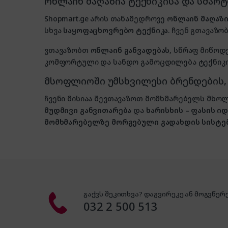
ონლაინ მაღაზია ტექნიკისა და სმარ
Shopmart.ge არის თანამედროვე
ონლაინ მაღაზი
სხვა
საყოფაცხოვრებო ტექნიკა
. ჩვენ გთავაზობ
ვთავაზობთ
ონლაინ განვადებას
, სწრაფ მიწოდ
კომფორტული და სანდო გამოცდილება ტექნიკის
მსოფლიოში უმსხვილესი ბრენდების
ჩვენი მისიაა შევთავაზოთ მომხმარებელს მ
მუდმივი განვითარება
და
ხარისხის – ფასის 
მომხმარებელზე მორგებული გადახდის სისტე
გაქვს შეკითხვა? დაგვირეკე ან მოგვწერე
032 2 500 513