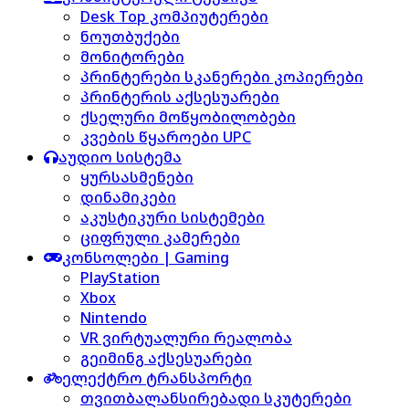
Desk Top კომპიუტერები
ნოუთბუქები
მონიტორები
პრინტერები სკანერები კოპიერები
პრინტერის აქსესუარები
ქსელური მოწყობილობები
კვების წყაროები UPC
აუდიო სისტემა
ყურსასმენები
დინამიკები
აკუსტიკური სისტემები
ციფრული კამერები
კონსოლები | Gaming
PlayStation
Xbox
Nintendo
VR ვირტუალური რეალობა
გეიმინგ აქსესუარები
ელექტრო ტრანსპორტი
თვითბალანსირებადი სკუტერები