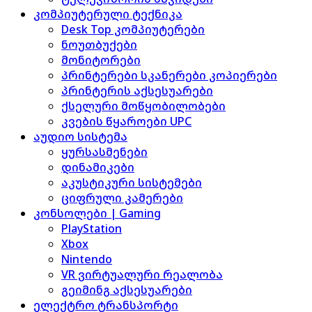
კომპიუტერული ტექნიკა
Desk Top კომპიუტერები
ნოუთბუქები
მონიტორები
პრინტერები სკანერები კოპიერები
პრინტერის აქსესუარები
ქსელური მოწყობილობები
კვების წყაროები UPC
აუდიო სისტემა
ყურსასმენები
დინამიკები
აკუსტიკური სისტემები
ციფრული კამერები
კონსოლები | Gaming
PlayStation
Xbox
Nintendo
VR ვირტუალური რეალობა
გეიმინგ აქსესუარები
ელექტრო ტრანსპორტი