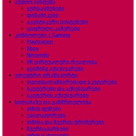
აუდიო სისტემა
ყურსასმენები
დინამიკები
აკუსტიკური სისტემები
ციფრული კამერები
კონსოლები | Gaming
PlayStation
Xbox
Nintendo
VR ვირტუალური რეალობა
გეიმინგ აქსესუარები
ელექტრო ტრანსპორტი
თვითბალანსირებადი სკუტერები
სკუტერები და აქსესუარები
სკუტერის აქსესუარები
სილამაზე და ჯანმრთელობა
თმის ფენები
ეპილატორები
თმისა და წვერის ტრიმერები
წვერსაპარსები
თმის სახვევები