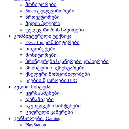
მონიტორები
Smart ტელევიზორები
პროექტორები
მედია პლეერი
ტელევიზორის საკიდები
კომპიუტერული ტექნიკა
Desk Top კომპიუტერები
ნოუთბუქები
მონიტორები
პრინტერები სკანერები კოპიერები
პრინტერის აქსესუარები
ქსელური მოწყობილობები
კვების წყაროები UPC
აუდიო სისტემა
ყურსასმენები
დინამიკები
აკუსტიკური სისტემები
ციფრული კამერები
კონსოლები | Gaming
PlayStation