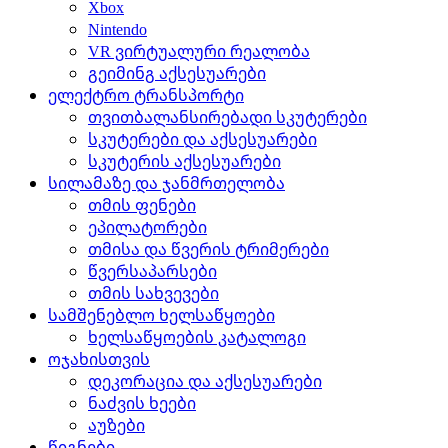
Xbox
Nintendo
VR ვირტუალური რეალობა
გეიმინგ აქსესუარები
ელექტრო ტრანსპორტი
თვითბალანსირებადი სკუტერები
სკუტერები და აქსესუარები
სკუტერის აქსესუარები
სილამაზე და ჯანმრთელობა
თმის ფენები
ეპილატორები
თმისა და წვერის ტრიმერები
წვერსაპარსები
თმის სახვევები
სამშენებლო ხელსაწყოები
ხელსაწყოების კატალოგი
ოჯახისთვის
დეკორაცია და აქსესუარები
ნაძვის ხეები
აუზები
წიგნები