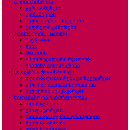
აუდიო სისტემა
ყურსასმენები
დინამიკები
აკუსტიკური სისტემები
ციფრული კამერები
კონსოლები | Gaming
PlayStation
Xbox
Nintendo
VR ვირტუალური რეალობა
გეიმინგ აქსესუარები
ელექტრო ტრანსპორტი
თვითბალანსირებადი სკუტერები
სკუტერები და აქსესუარები
სკუტერის აქსესუარები
სილამაზე და ჯანმრთელობა
თმის ფენები
ეპილატორები
თმისა და წვერის ტრიმერები
წვერსაპარსები
თმის სახვევები