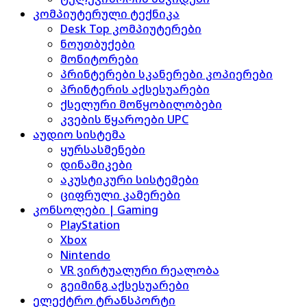
კომპიუტერული ტექნიკა
Desk Top კომპიუტერები
ნოუთბუქები
მონიტორები
პრინტერები სკანერები კოპიერები
პრინტერის აქსესუარები
ქსელური მოწყობილობები
კვების წყაროები UPC
აუდიო სისტემა
ყურსასმენები
დინამიკები
აკუსტიკური სისტემები
ციფრული კამერები
კონსოლები | Gaming
PlayStation
Xbox
Nintendo
VR ვირტუალური რეალობა
გეიმინგ აქსესუარები
ელექტრო ტრანსპორტი