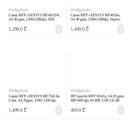
პრინტერები
პრინტერები
Canon MFP i-SENSYS MF461DW,
Canon MFP i-SENSYS MF463dw,
A4 36 ppm, 1200x1200dpi, ADF,
A4 40 ppm, 1200x1200dpi, Duplex,
1GB, Wi-Fi, Ethernet, USB 2.0, 80K
ADF, 1GB, Wi-Fi, Ethernet, USB 2.0,
p/m
80K p/m
1,299.0
₾
1,499.0
₾
პრინტერები
პრინტერები
Canon MFP i-SENSYS MF754Cdw
HP LaserJet MFP M141a, A4 20 ppm,
Color, A4 33ppm, 1200×1200 dpi,
600×600 dpi, 64 MB, USB 2.0, 8K
Duplex,DADF, 1GB, Wi-Fi, Ethernet,
P/M
USB 2.0, 50K P/M
1,499.0
₾
469.0
₾