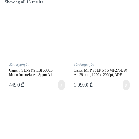
Showing all 16 results
პრინტერები
პრინტერები
Canon i-SENSYS LBP6030B
Canon MFP i-SENSYS MF275DW,
Monochrome laser 18ppm A4
A4 29 ppm, 1200x1200dpi, ADF,
Monochrome laser 32MB USB
256MB, Wi-Fi, Ethernet, USB 2.0,
Interface
20K p/m
449.0
₾
1,099.0
₾