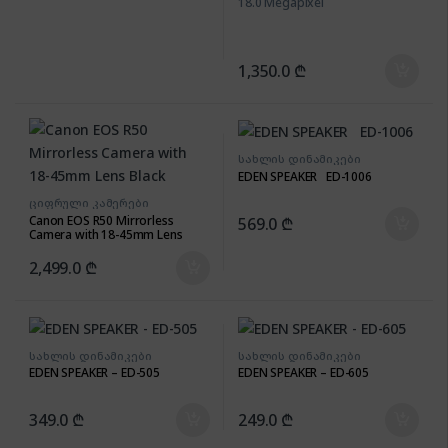
18.0 Megapixel
რეზოლუცია:
5184 X 3456
1,350.0
₾
ყველა კამერაზე
ვრცელდება სრული
გარანტია და უფასო
ადგილზე მიტანის სერვისი.
ამასთან, შეგიძლიათ
სახლის დინამიკები
EDEN SPEAKER ED-1006
მიიღოთ დამატებითი
ფასდაკლება ბარათით
ციფრული კამერები
ყიდვისას, ან შეიძინოთ
Canon EOS R50 Mirrorless
569.0
₾
Camera with 18-45mm Lens
განვადებით.
Black
2,499.0
₾
მიუხედავად იმისა, რომ
თანამედროვე ტიპის
სმარტფონები დღეს უკვე
იდეალურ ფოტოებს იღებს,
ციფრული კამერები თავის
სახლის დინამიკები
სახლის დინამიკები
EDEN SPEAKER – ED-505
EDEN SPEAKER – ED-605
პოპულარობას მაინც არ
კარგავს.
349.0
₾
249.0
₾
საბოლოოდ ციფრული