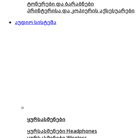
ტონერები და ბარაბნები
პრინტერისა და კოპიერის აქსესუარები
აუდიო სისტემა
ყურსასმენები
ყურსასმენები Headphones
ყურსასმენები Wireless