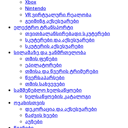
Xbox
Nintendo
VR ვირტუალური რეალობა
გეიმინგ აქსესუარები
ელექტრო ტრანსპორტი
თვითბალანსირებადი სკუტერები
სკუტერები და აქსესუარები
სკუტერის აქსესუარები
სილამაზე და ჯანმრთელობა
თმის ფენები
ეპილატორები
თმისა და წვერის ტრიმერები
წვერსაპარსები
თმის სახვევები
სამშენებლო ხელსაწყოები
ხელსაწყოების კატალოგი
ოჯახისთვის
დეკორაცია და აქსესუარები
ნაძვის ხეები
აუზები
წიგნები