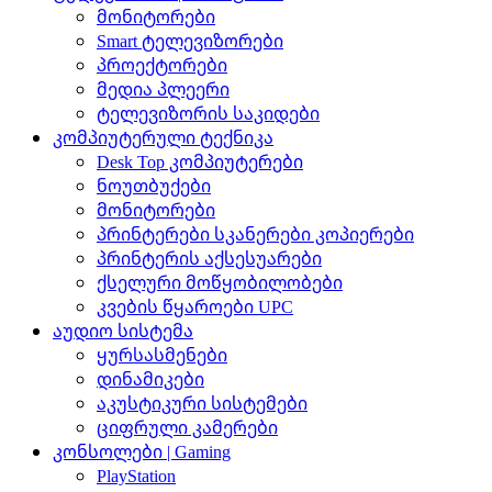
მონიტორები
Smart ტელევიზორები
პროექტორები
მედია პლეერი
ტელევიზორის საკიდები
კომპიუტერული ტექნიკა
Desk Top კომპიუტერები
ნოუთბუქები
მონიტორები
პრინტერები სკანერები კოპიერები
პრინტერის აქსესუარები
ქსელური მოწყობილობები
კვების წყაროები UPC
აუდიო სისტემა
ყურსასმენები
დინამიკები
აკუსტიკური სისტემები
ციფრული კამერები
კონსოლები | Gaming
PlayStation