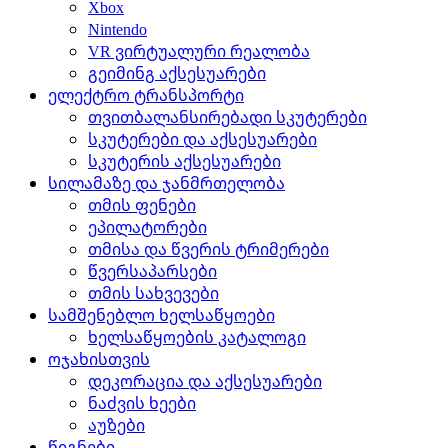
Xbox
Nintendo
VR ვირტუალური რეალობა
გეიმინგ აქსესუარები
ელექტრო ტრანსპორტი
თვითბალანსირებადი სკუტერები
სკუტერები და აქსესუარები
სკუტერის აქსესუარები
სილამაზე და ჯანმრთელობა
თმის ფენები
ეპილატორები
თმისა და წვერის ტრიმერები
წვერსაპარსები
თმის სახვევები
სამშენებლო ხელსაწყოები
ხელსაწყოების კატალოგი
ოჯახისთვის
დეკორაცია და აქსესუარები
ნაძვის ხეები
აუზები
წიგნები