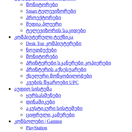
მონიტორები
Smart ტელევიზორები
პროექტორები
მედია პლეერი
ტელევიზორის საკიდები
კომპიუტერული ტექნიკა
Desk Top კომპიუტერები
ნოუთბუქები
მონიტორები
პრინტერები სკანერები კოპიერები
პრინტერის აქსესუარები
ქსელური მოწყობილობები
კვების წყაროები UPC
აუდიო სისტემა
ყურსასმენები
დინამიკები
აკუსტიკური სისტემები
ციფრული კამერები
კონსოლები | Gaming
PlayStation