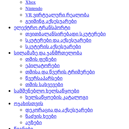
Xbox
Nintendo
VR ვირტუალური რეალობა
გეიმინგ აქსესუარები
ელექტრო ტრანსპორტი
თვითბალანსირებადი სკუტერები
სკუტერები და აქსესუარები
სკუტერის აქსესუარები
სილამაზე და ჯანმრთელობა
თმის ფენები
ეპილატორები
თმისა და წვერის ტრიმერები
წვერსაპარსები
თმის სახვევები
სამშენებლო ხელსაწყოები
ხელსაწყოების კატალოგი
ოჯახისთვის
დეკორაცია და აქსესუარები
ნაძვის ხეები
აუზები
წიგნები