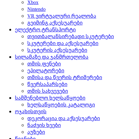
Xbox
Nintendo
VR ვირტუალური რეალობა
გეიმინგ აქსესუარები
ელექტრო ტრანსპორტი
თვითბალანსირებადი სკუტერები
სკუტერები და აქსესუარები
სკუტერის აქსესუარები
სილამაზე და ჯანმრთელობა
თმის ფენები
ეპილატორები
თმისა და წვერის ტრიმერები
წვერსაპარსები
თმის სახვევები
სამშენებლო ხელსაწყოები
ხელსაწყოების კატალოგი
ოჯახისთვის
დეკორაცია და აქსესუარები
ნაძვის ხეები
აუზები
წიგნები