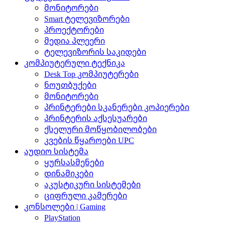
მონიტორები
Smart ტელევიზორები
პროექტორები
მედია პლეერი
ტელევიზორის საკიდები
კომპიუტერული ტექნიკა
Desk Top კომპიუტერები
ნოუთბუქები
მონიტორები
პრინტერები სკანერები კოპიერები
პრინტერის აქსესუარები
ქსელური მოწყობილობები
კვების წყაროები UPC
აუდიო სისტემა
ყურსასმენები
დინამიკები
აკუსტიკური სისტემები
ციფრული კამერები
კონსოლები | Gaming
PlayStation