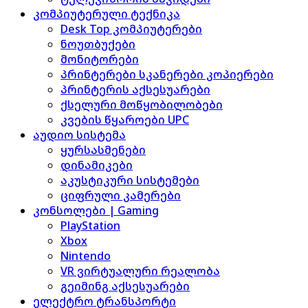
კომპიუტერული ტექნიკა
Desk Top კომპიუტერები
ნოუთბუქები
მონიტორები
პრინტერები სკანერები კოპიერები
პრინტერის აქსესუარები
ქსელური მოწყობილობები
კვების წყაროები UPC
აუდიო სისტემა
ყურსასმენები
დინამიკები
აკუსტიკური სისტემები
ციფრული კამერები
კონსოლები | Gaming
PlayStation
Xbox
Nintendo
VR ვირტუალური რეალობა
გეიმინგ აქსესუარები
ელექტრო ტრანსპორტი