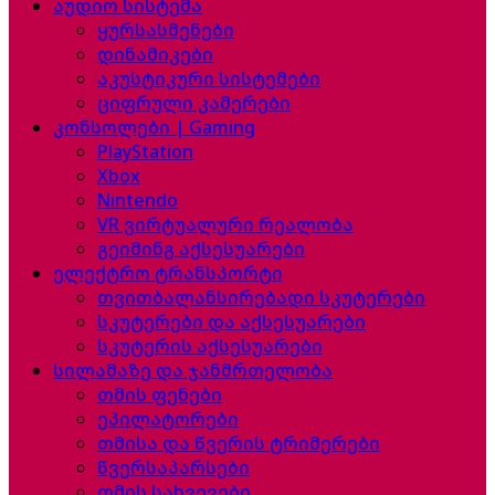
აუდიო სისტემა
ყურსასმენები
დინამიკები
აკუსტიკური სისტემები
ციფრული კამერები
კონსოლები | Gaming
PlayStation
Xbox
Nintendo
VR ვირტუალური რეალობა
გეიმინგ აქსესუარები
ელექტრო ტრანსპორტი
თვითბალანსირებადი სკუტერები
სკუტერები და აქსესუარები
სკუტერის აქსესუარები
სილამაზე და ჯანმრთელობა
თმის ფენები
ეპილატორები
თმისა და წვერის ტრიმერები
წვერსაპარსები
თმის სახვევები