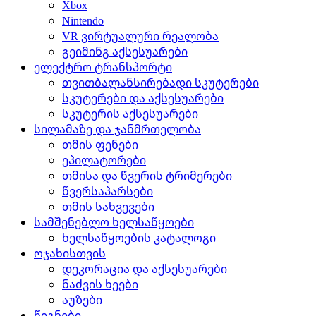
Xbox
Nintendo
VR ვირტუალური რეალობა
გეიმინგ აქსესუარები
ელექტრო ტრანსპორტი
თვითბალანსირებადი სკუტერები
სკუტერები და აქსესუარები
სკუტერის აქსესუარები
სილამაზე და ჯანმრთელობა
თმის ფენები
ეპილატორები
თმისა და წვერის ტრიმერები
წვერსაპარსები
თმის სახვევები
სამშენებლო ხელსაწყოები
ხელსაწყოების კატალოგი
ოჯახისთვის
დეკორაცია და აქსესუარები
ნაძვის ხეები
აუზები
წიგნები