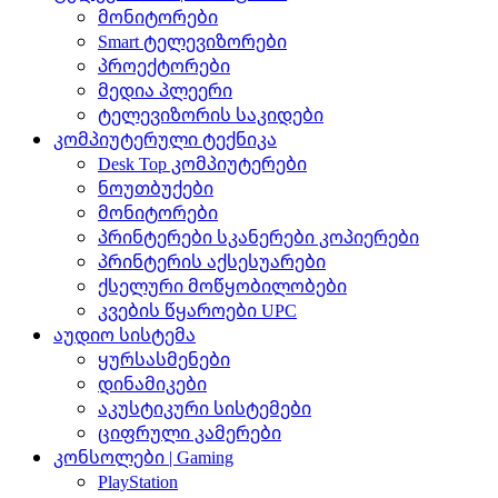
მონიტორები
Smart ტელევიზორები
პროექტორები
მედია პლეერი
ტელევიზორის საკიდები
კომპიუტერული ტექნიკა
Desk Top კომპიუტერები
ნოუთბუქები
მონიტორები
პრინტერები სკანერები კოპიერები
პრინტერის აქსესუარები
ქსელური მოწყობილობები
კვების წყაროები UPC
აუდიო სისტემა
ყურსასმენები
დინამიკები
აკუსტიკური სისტემები
ციფრული კამერები
კონსოლები | Gaming
PlayStation