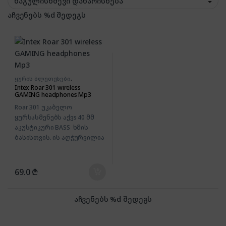
აჩვენებს %d შედეგს
ყურის ბლუთუსები
,
ყურსასმენები
Intex Roar 301 wireless
GAMING headphones Mp3
Roar 301 უკაბელო
ყურსასმენებს აქვs 40 მმ
აკუსტიკური BASS ხმის
ბასისთვის. ის აღჭურვილია
BT v5.0-ით და გთავაზობთ 10
საათამდე გლუვ დაკვრას.
მას აქვს ჩაშენებული
69.0
₾
მიკროფონი უწყვეტი
ზარისთვის, ხოლო
დასაკეცი ყურსასმენები
აჩვენებს %d შედეგს
მტვრისგან და ოფლისგან
გამძლეა. მას აქვს FM-