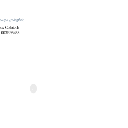
ა და კოპიერის
ბი
rox Colotech
s 003R95453