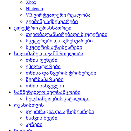
Xbox
Nintendo
VR ვირტუალური რეალობა
გეიმინგ აქსესუარები
ელექტრო ტრანსპორტი
თვითბალანსირებადი სკუტერები
სკუტერები და აქსესუარები
სკუტერის აქსესუარები
სილამაზე და ჯანმრთელობა
თმის ფენები
ეპილატორები
თმისა და წვერის ტრიმერები
წვერსაპარსები
თმის სახვევები
სამშენებლო ხელსაწყოები
ხელსაწყოების კატალოგი
ოჯახისთვის
დეკორაცია და აქსესუარები
ნაძვის ხეები
აუზები
წიგნები