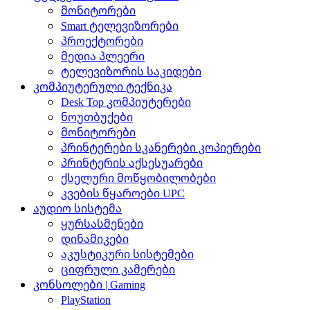
მონიტორები
Smart ტელევიზორები
პროექტორები
მედია პლეერი
ტელევიზორის საკიდები
კომპიუტერული ტექნიკა
Desk Top კომპიუტერები
ნოუთბუქები
მონიტორები
პრინტერები სკანერები კოპიერები
პრინტერის აქსესუარები
ქსელური მოწყობილობები
კვების წყაროები UPC
აუდიო სისტემა
ყურსასმენები
დინამიკები
აკუსტიკური სისტემები
ციფრული კამერები
კონსოლები | Gaming
PlayStation